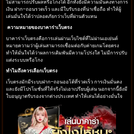
ไม่สามารถปรับผลหรือโกงได้ อีกทั้งยังมีความมั่นคงทางการ
เงิน ฝาก–ถอนรวดเร็ว และมีใบรับรองที่น่าเชื่อถือ ทำให้ผู้
เล่นมั่นใจได้ว่าปลอดภัยกว่าเว็บที่ผ่านตัวแทน
ความหมายของบาคาร่าเว็บตรง
บาคาร่าเว็บตรงคือการเล่นผ่านเว็บไซต์ที่ไม่ผ่านเอเย่นต์
หมายความว่าผู้เล่นสามารถเชื่อมต่อกับค่ายเกมโดยตรง
ทำให้มั่นใจได้ว่าผลการเดิมพันมีความโปร่งใส ไม่มีการปรับ
แต่งระบบหรือโกง
ทำไมถึงควรเลือกเว็บตรง
เว็บตรงมักมีระบบฝาก–ถอนออโต้ที่รวดเร็ว การเงินมั่นคง
และยังมีโปรโมชั่นที่ให้จริงไม่เอาเปรียบผู้เล่น นอกจากนี้ยังมี
ใบอนุญาตรับรองจากต่างประเทศ ทำให้เล่นได้อย่างมั่นใจ