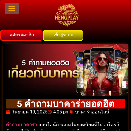
หน้าหลัก
โปรโมชั่น
เข้าสู่ระบบ
สมัครสมาชิก
สมัครสมาชิก
เข้าสู่ระบบ
5 คำถามบาคาร่ายอดฮิต
กันยายน 19, 2025
4:05 pm
บาคาร่าออนไลน์
คำถามบาคาร่า
ออนไลน์เป็นเกมไพ่ยอดนิยมที่ไม่ว่าใครก็