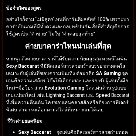
ข้อจำกัดของสูตร
อย่างไรก็ตาม ไม่มีสูตรไหนที่การันตีผลลัพธ์ 100% เพราะบา
คาร่าเป็นเกมที่มีทั้งดวงและกลยุทธ์ปนกัน สิ่งที่สำคัญคือการ
ใช้สูตรเป็น “ตัวช่วย” ไม่ใช่ “คำตอบสุดท้าย”
ค่ายบาคาร่าไหนน่าเล่นที่สุด
หากพูดถึงค่ายบาคาร่าที่ได้รับความนิยมสูงสุด คงหนีไม่พ้น
Sexy Baccarat
ที่มีดีลเลอร์สาวสวยสร้างบรรยากาศสดใส
เหมาะกับผู้เล่นที่ชอบความบันเทิง ต่อมาคือ
SA Gaming
จุด
เด่นคือความเสถียร โต๊ะให้เลือกเยอะ และรองรับผู้เล่นทั้งมือ
ใหม่–มือโปร ส่วน
Evolution Gaming
โดดเด่นด้านรูปแบบ
เกมแปลกใหม่ เช่น Lightning Baccarat และ Speed Baccarat
ที่เพิ่มความตื่นเต้น ใครชอบเล่นคลาสสิกหรือต้องการฟีเจอร์
พิเศษ สามารถเลือกตามสไตล์ที่เหมาะสมได้เลย
รีวิวค่ายยอดนิยม
Sexy Baccarat
– จุดเด่นคือดีลเลอร์สาวสวยถ่ายทอด