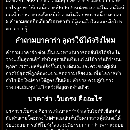
ต้องเคยได้ยินชื่อ ด้วยความสนุก เข้าใจง่าย และมีโอกาสทำ
กำไรสูง ทำให้เกมนี้กลายเป็นอันดับหนึ่งของคาสิโนออนไลน์
แต่เชื่อว่าหลายคนยังคงมีคำถามในใจ บทความนี้จะมาตอบ
5 คำถามยอดฮิตเกี่ยวกับบาคาร่า
ที่ผู้เล่นมือใหม่และมือโปร
ต่างอยากรู้
คำถามบาคาร่า สูตรใช้ได้จริงไหม
คำถามบาคาร่า ช่วยเป็นแนวทางในการตัดสินใจได้จริง ไม่
ว่าจะเป็นสูตรเค้าไพ่หรือสูตรเดินเงิน แต่ไม่ได้การันตีว่าชนะ
ทุกตา เพราะผลลัพธ์ยังขึ้นอยู่กับจังหวะและดวงของผู้เล่น
การใช้สูตรที่ถูกต้องจะช่วยลดความเสี่ยงและเพิ่มโอกาสทำ
กำไร มือใหม่ควรใช้สูตรเป็นเพียง ตัวช่วย ควบคู่กับการ
วางแผนเงินทุน ไม่ใช่หวังพึ่งสูตรอย่างเดียว
บาคาร่า เว็บตรง คืออะไร
บาคาร่าเว็บตรง คือการเล่นบาคาร่าผ่านเว็บไซต์ที่เชื่อมต่อ
กับค่ายเกมโดยตรง ไม่ผ่านเอเย่นต์หรือคนกลาง ผู้เล่นจะได้
รับประสบการณ์ที่โปร่งใสและยุติธรรมมากกว่า เพราะระบบ