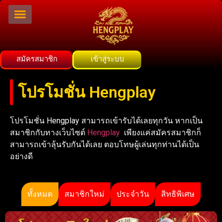
หน้าหลัก
โปรโมชั่น
เข้าสู่ระบบ
สมัครสมาชิก
สมัครสมาชิก
เข้าสู่ระบบ
โปรโมชั่น Hengplay
โปรโมชั่น Hengplay สามารถเข้ารับได้เลยทุกวัน หากเป็น
สมาชิกกับทางเว็บไซต์
Hengplay
เพียงแค่สมัครสมาชิกก็
สามารถเข้าลุ้นรับกันได้เลย ตอบโทษผู้เล่นทุกท่านได้เป็น
อย่างดี
ทั้งหมด
สมาชิกใหม่
ประจำวัน
สิทธิพิเศษ