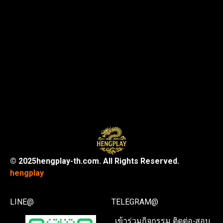
© 2025hengplay-th.com. All Rights Reserved.
hengplay
LINE@
TELEGRAM@
เข้าร่วมกิจกรรม
ติดต่อ-สอบ