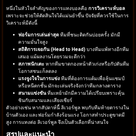
หนึ่งในหัวใจสำคัญของการแทงบอลคือ
การวิเคราะห์บอล
เพราะจะช่วยให้ตัดสินใจได้แม่นยำขึ้น ปัจจัยที่ควรใช้ในการ
วิเคราะห์มีดังนี้
ฟอร์มการเล่นล่าสุด
ทีมที่ชนะติดกันบ่อยครั้ง มักมี
ความมั่นใจสูง
สถิติการเจอกัน (Head to Head)
บางทีมแพ้ทางอีกทีม
เสมอ แม้ผลงานโดยรวมจะดีกว่า
สภาพนักเตะ
หากทีมขาดกองหน้าตัวเก่งหรือกัปตันทีม
โอกาสชนะก็ลดลง
แรงจูงใจในการแข่ง
ทีมที่ต้องการแต้มเพื่อลุ้นแชมป์
หรือหนีตกชั้น มักจะเล่นจริงจังกว่าทีมกลางตาราง
สนามแข่งขัน
ทีมเหย้ามักมีความได้เปรียบเพราะคุ้น
ชินกับสนามและเสียงเชียร์
ตัวอย่างเช่น หากสัปดาห์นี้ ลิเวอร์พูล พบกับทีมท้ายตารางใน
บ้านตัวเอง และฟอร์มกำลังร้อนแรง โอกาสทำประตูขาดมี
สูง การแทงต่อ ลิเวอร์พูล จึงเป็นตัวเลือกที่น่าสนใจ
สรุปและแนะนำ